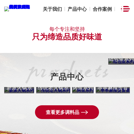
关于我们
产品中心
合作案例
每个专注和坚持
只为缔造品质好味道
纸包鱼系列
产品中心
新派火锅系
传统老火锅系
烤鱼系列
串串麻辣烫冒
列
列
菜
查看更多调料品