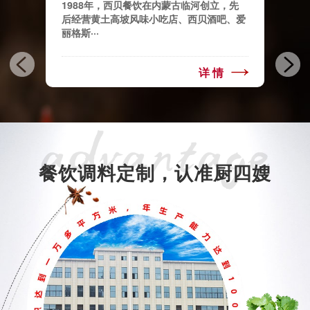
014
1988年，西贝餐饮在内蒙古临河创立，先
刘一手
致力于
后经营黄土高坡风味小吃店、西贝酒吧、爱
锅连锁
丽格斯···
拼搏进·
情
详情
餐饮调料定制，认准厨四嫂