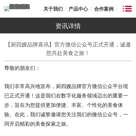
关于我们
产品中心
合作案例
资讯详情
【厨四嫂品牌喜讯】官方微信公众号正式开通，诚邀
您共赴美食之旅！
尊敬的朋友们：
我们非常高兴地宣布，厨四嫂品牌官方微信公众平台现
已正式开通！这是我们在数字化服务领域迈出的重要一
步，旨在为您提供更加便捷、丰富、个性化的美食体
验。在此，我们诚挚邀请您关注我们的微信公众号，一
同开启精彩的美食探索之旅。