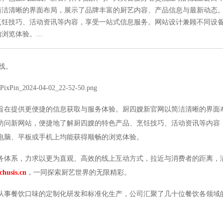
简洁清晰的界面布局，展示了品牌丰富的厨艺内容、产品信息与最新动态
烹饪技巧、活动资讯等内容，享受一站式信息服务。网站设计兼顾不同设
览体验。...
线。
旨在提供更便捷的信息获取与服务体验。厨四嫂新官网以简洁清晰的界面
访问新网站，便捷地了解厨四嫂的特色产品、烹饪技巧、活动资讯等内容
电脑、平板或手机上均能获得顺畅的浏览体验。
务体系，力求以更为直观、高效的线上互动方式，拉近与消费者的距离，
husis.cn
，一同探索厨艺世界的无限精彩。
从事餐饮口味的定制化研发和标准化生产，公司汇聚了几十位餐饮各领域