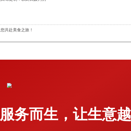
邀您共赴美食之旅！
服务而生，让生意