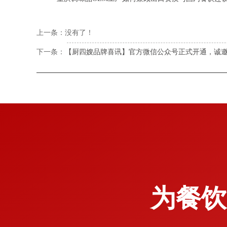
上一条：没有了！
下一条：
【厨四嫂品牌喜讯】官方微信公众号正式开通，诚
为餐饮