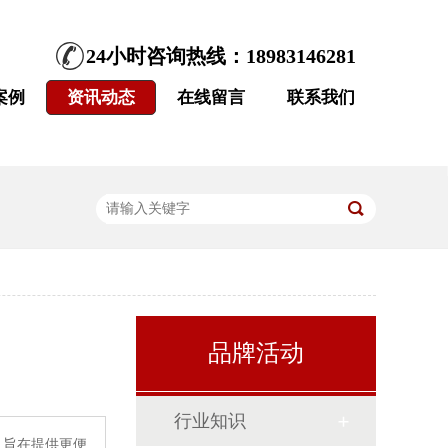
24小时咨询热线：
18983146281
案例
资讯动态
在线留言
联系我们
品牌活动
行业知识
，旨在提供更便