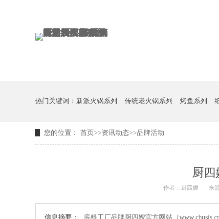
热门关键词：
新派火锅系列
传统老火锅系列
烤鱼系列
您的位置：
首页
>>
资讯动态
>>
品牌活动
厨四
作者：厨四嫂
来
信息摘要：
底料工厂品牌厨四嫂官方网站（www.chus