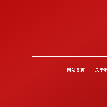
网站首页
关于