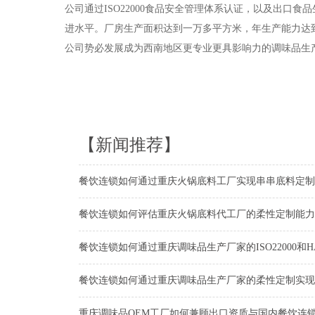
公司通过ISO22000食品安全管理体系认证，以及出口食
进水平。厂房生产面积达到一万多平方米，年生产能力达到1
公司势必发展成为西南地区更专业更具影响力的调味品生
【新闻推荐】
餐饮连锁如何通过重庆火锅底料工厂实现串串底料定制
餐饮连锁如何评估重庆火锅底料代工厂的柔性定制能力
餐饮连锁如何通过重庆调味品生产厂家的ISO22000和
餐饮连锁如何通过重庆调味品生产厂家的柔性定制实现
重庆调味品OEM工厂如何兼顾出口资质与国内餐饮连