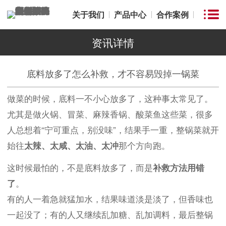
关于我们
产品中心
合作案例
资讯详情
底料放多了怎么补救，才不容易毁掉一锅菜
做菜的时候，底料一不小心放多了，这种事太常见了。
尤其是做火锅、冒菜、麻辣香锅、酸菜鱼这些菜，很多
人总想着“宁可重点，别没味”，结果手一重，整锅菜就开
始往
太辣、太咸、太油、太冲
那个方向跑。
这时候最怕的，不是底料放多了，而是
补救方法用错
了
。
有的人一着急就猛加水，结果味道淡是淡了，但香味也
一起没了；有的人又继续乱加糖、乱加调料，最后整锅