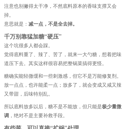
注意也别撇得太干净，不然底料原本的香味支撑又会
掉。
意思就是：
减一点，不是全去掉。
千万别靠猛加糖“硬压”
这个坑很多人都会踩。
觉得底料重了、辣了、苦了，就来一大勺糖，想着把味
道压下去。其实这样很容易把整锅菜搞得更怪。
糖确实能轻微缓和一些刺激感，但它不是万能修复剂。
放一点点，也许能柔一点；放多了，就会变成又咸又辣
又带甜，后味特别乱。
所以底料放多以后，糖不是不能放，但只能是
极少量微
调
，绝对不是主要补救手段。
有些菜，可以直接“扩锅”处理