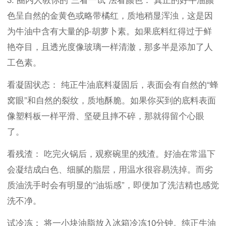
色呈自然的金黄色或略带橘红，质地稍显浑浊，这是因
为牛油中含有大量的β-胡萝卜素。如果底料红得过于鲜
艳夺目，且透光度像玻璃一样清澈，那多半是添加了人
工色素。
看凝固状态： 纯正牛油底料凝固后，表面会有自然的“蜂
窝眼”和自然的裂纹，质地酥脆。如果你买到的底料表面
像塑料板一样平滑、坚硬且摔不碎，那就得留个心眼
了。
看残渣： 吃完火锅后，观察碗里的残渣。好油在常温下
会凝结成白色、细腻的脂层，用温水很容易洗掉。而劣
质油洗手时会有明显的“油垢感”，即便加了洗洁精也感觉
洗不净。
试冷冻： 将一小块油脂放入冰箱冷冻10分钟。纯正牛油