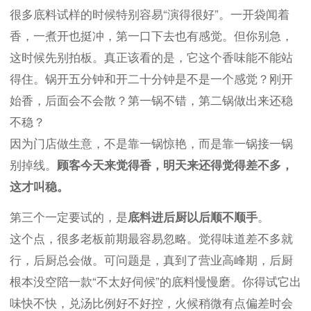
很多底料试样的时候特别容易“演得很好”。一开袋闻着
香，一煮开也挺冲，第一口下去也有感觉。但你别急，
这时候先别拍板。真正该看的是，它这个香味能不能站
得住。锅开五分钟和开二十分钟是不是一个感觉？刚开
始香，后面会不会散？第一锅不错，第二锅做出来还稳
不稳？
因为门店做生意，不是靠一锅惊艳，而是靠一锅接一锅
别掉线。
顾客今天来觉得香，明天来还得觉得差不多，
这才叫稳。
第三个一定要试的，是
底料进后厨以后顺不顺手
。
这个点，很多老板前期最容易忽略。觉得味道差不多就
行，后厨总会做。可问题是，真到了营业高峰期，后厨
根本没空陪一款“不太好伺候”的底料慢慢磨。你得试它出
味快不快，兑汤比例好不好控，火候稍微有点偏差时会