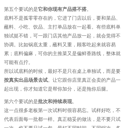
第五个要试的是
它和你现有产品搭不搭
。
底料不是孤零零存在的，它进了门店以后，要和菜品、
蘸料、小吃、饮品、主打单品放在一起看。有些底料单
独试挺不错，可一跟门店其他产品放一起，就会觉得不
协调。比如锅底太重，蘸料又重，顾客吃起来就容易
累；底料偏麻，可你的主推菜又是偏鲜香路线，整体就
可能有点拧。
所以试底料的时候，最好不是只在桌上单独试，而是要
按真实出品场景去试
。让它跟你店里真正会卖的产品一
起出现，你才知道它是帮你加分，还是拖你后腿。
第六个要试的是
批次和持续表现
。
这一点很多老板第一次试料时很容易忘。试样好吃，不
代表后面每一批都一样。真正稳妥的做法，是不要只试
一次，也不要只试一包。最好不同时间、不同锅次、多