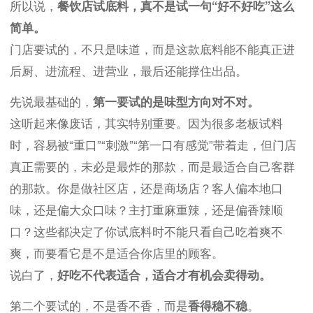
所以说，
餐饮店试底料，真不是试一句“好不好吃”这么
简单。
门店要试的，不只是味道，而是这款底料能不能真正进
后厨、进流程、进营业，最后还能撑住出品。
先说最基础的，
第一要试的是味型方向对不对。
这听起来像废话，其实特别重要。因为很多老板试料
时，容易被“重口”“刺激”“第一口有感觉”带着走，但门店
真正需要的，未必是最炸的那款，而是最适合自己客群
的那款。你是做社区店，还是商场店？客人偏本地口
味，还是偏大众口味？主打重麻重辣，还是偏香辣顺
口？这些都决定了你试底料时不能只看自己吃着爽不
爽，而要看它是不是适合你店里的顾客。
说白了，
好吃不代表适合，适合才有机会卖得动。
第二个要试的，不是香不香，而是
香得稳不稳
。