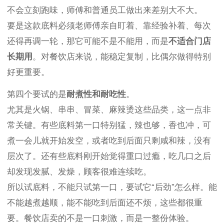
不会立刻跑味，师傅和普通员工做出来差别大不大。
要是这款底料必须老师傅亲自盯着、靠经验补着、每次
还得再调一轮，那它可能不是不能用，而是
不适合门店
长期用
。对餐饮店来说，能稳定复制，比偶尔做得特别
好更重要。
第四个要试的是
耐煮性和耐吃性
。
尤其是火锅、串串、冒菜、麻辣烫这些品类，这一点非
常关键。有些底料第一口特别猛，辣也够，香也冲，可
煮一会儿就开始发空，或者吃到后面只剩咸和辣，没有
层次了。还有些底料刚开始觉得重口过瘾，吃几口之后
却发现发腻、发燥，顾客很难连续吃。
所以试底料，不能只试第一口，要试它“后劲”怎么样。能
不能越煮越顺，能不能吃到后面还不烦，这些都很重
要。餐饮店卖的不是一口刺激，而是一整份体验。