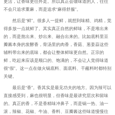
更活，让香味更往外走。所以真正会做味道的人，往往
不会只追求重麻，而是追求“麻得舒服”。
然后是“鲜”。很多人一提鲜，就想到味精、鸡精，觉
得多放一点就鲜了。其实真正自然的鲜味，不是堆出来
的，而是熬出来、炒出来、融合出来的。比如底料里豆
瓣酱本身的发酵香，骨汤里的肉香，香菇、葱姜蒜这些
辅料带出来的底味，都会让整体鲜味更自然。正宗的
鲜，吃起来应该是顺口的、饱满的，不会让人觉得味道
很“假”。这一点在做火锅底料、面底料、干蘸料时都特别
关键。
最后是“香”。香其实是最见功夫的地方。因为辣可以
直接感受到，麻也很明显，但香味是最讲究层次和留味
的。真正的香，不是香精味冲鼻子，而是锅一热、油一
滚，辣椒、花椒、牛油、香料、豆瓣酱这些味道慢慢往