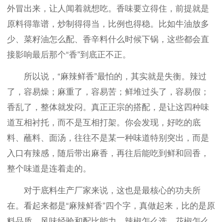
外冒出来，让人闻着就想吃。香味要立得住，前提就是
原料得靠谱，炒制得得当，比例也得稳。比如牛油放多
少、菜籽油怎么配、香辛料什么时候下锅，这些都会直
接影响最后那个“香”到底正不正。
所以说，“麻辣鲜香”最怕的，其实就是失衡。辣过
了，容易燥；麻重了，容易苦；鲜堆过头了，容易假；
香乱了，整体就发闷。真正正宗的搭配，是让这四种味
道互相衬托，而不是互相打架。你会发现，好吃的底
料、蘸料、面汤，往往不是某一种味道特别突出，而是
入口有辣感，随后带出麻香，再往后能吃到鲜和回香，
整个味道是连着走的。
对于底料生产厂家来说，这也是最核心的功夫所
在。看起来都是“麻辣鲜香”四个字，真做起来，比的是原
料品质、风味经验和配比能力。辣椒怎么选，花椒怎么